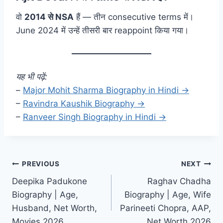
वो
2014 से NSA
हैं — तीन consecutive terms में।
June 2024 में उन्हें तीसरी बार reappoint किया गया।
यह भी पढ़ें:
–
Major Mohit Sharma Biography in Hindi →
–
Ravindra Kaushik Biography →
–
Ranveer Singh Biography in Hindi →
Post
PREVIOUS
NEXT
Deepika Padukone
Raghav Chadha
navigation
Biography | Age,
Biography | Age, Wife
Husband, Net Worth,
Parineeti Chopra, AAP,
Movies 2026
Net Worth 2026