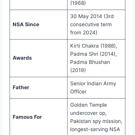
(1968)
30 May 2014 (3rd
NSA Since
consecutive term
from 2024)
Kirti Chakra (1988),
Padma Shri (2014),
Awards
Padma Bhushan
(2019)
Senior Indian Army
Father
Officer
Golden Temple
undercover op,
Famous For
Pakistan spy mission,
longest-serving NSA