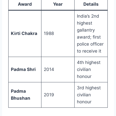
Award
Year
Details
India’s 2nd
highest
gallantry
Kirti Chakra
1988
award; first
police officer
to receive it
4th highest
Padma Shri
2014
civilian
honour
3rd highest
Padma
2019
civilian
Bhushan
honour